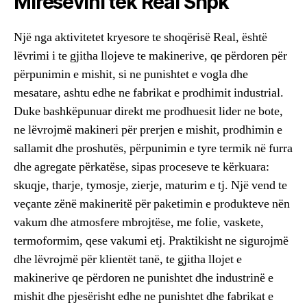
Miresevini tek Real Shpk
Një nga aktivitetet kryesore te shoqërisë Real, është
lëvrimi i te gjitha llojeve te makinerive, qe përdoren për
përpunimin e mishit, si ne punishtet e vogla dhe
mesatare, ashtu edhe ne fabrikat e prodhimit industrial.
Duke bashkëpunuar direkt me prodhuesit lider ne bote,
ne lëvrojmë makineri për prerjen e mishit, prodhimin e
sallamit dhe proshutës, përpunimin e tyre termik në furra
dhe agregate përkatëse, sipas proceseve te kërkuara:
skuqje, tharje, tymosje, zierje, maturim e tj. Një vend te
veçante zënë makineritë për paketimin e produkteve nën
vakum dhe atmosfere mbrojtëse, me folie, vaskete,
termoformim, qese vakumi etj. Praktikisht ne sigurojmë
dhe lëvrojmë për klientët tanë, te gjitha llojet e
makinerive qe përdoren ne punishtet dhe industrinë e
mishit dhe pjesërisht edhe ne punishtet dhe fabrikat e